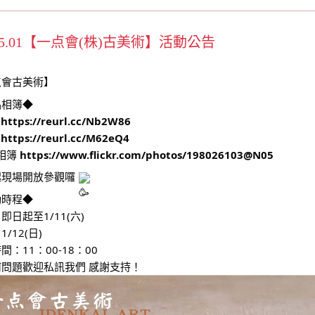
25.01【一点會(株)古美術】活動公告
点會古美術】
品相簿◆
次
https://reurl.cc/Nb2W86
次
https://reurl.cc/M62eQ4
kr相簿
https://www.flickr.com/photos/198026103@N05
起現場開放參觀囉
動時程◆
即日起至1/11(六)
/12(日)
間：11：00-18：00
問題歡迎私訊我們 感謝支持！