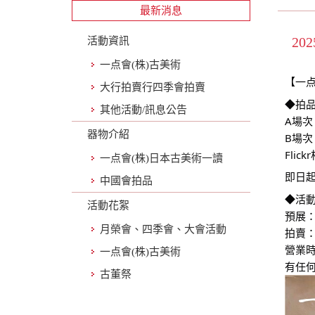
最新消息
20
活動資訊
一点會(株)古美術
【一
大行拍賣行四季會拍賣
◆拍
其他活動/訊息公告
A場
器物介紹
B場
Flic
一点會(株)日本古美術一讀
即日
中國會拍品
◆活
活動花絮
預展：
月榮會、四季會、大會活動
拍賣：1
營業時
一点會(株)古美術
有任何
古董祭